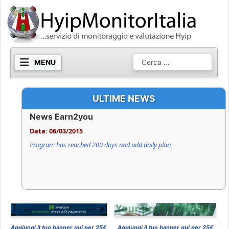
Cerca
ULTIME NEWS
News Earn2you
Data: 06/03/2015
Program has reached 200 days and add daily plan
LEGGI TUTTO …
Aggiungi il tuo banner qui per 25€
Aggiungi il tuo banner qui per 25€