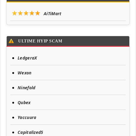
★★★★★
AiTiMart
ULTIME HYIP SCAM
LedgeraX
Wexon
Ninefold
Qubex
Yaccuura
Capitalized5