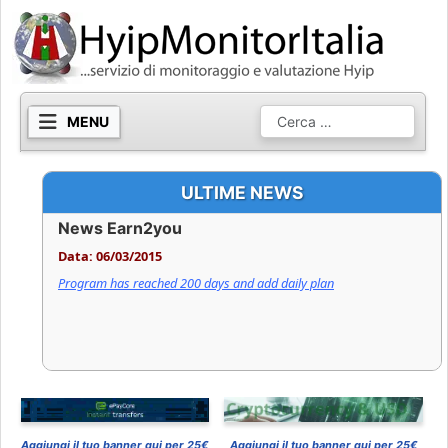
Cerca
ULTIME NEWS
News Earn2you
Data: 06/03/2015
Program has reached 200 days and add daily plan
LEGGI TUTTO …
Aggiungi il tuo banner qui per 25€
Aggiungi il tuo banner qui per 25€